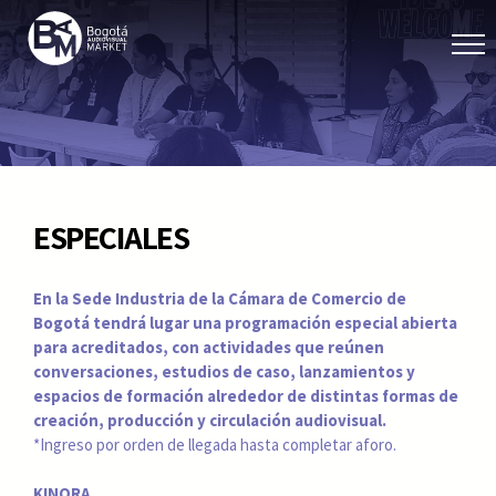
ESPECIALES
En la Sede Industria de la Cámara de Comercio de
Bogotá tendrá lugar una programación especial abierta
para acreditados, con actividades que reúnen
conversaciones, estudios de caso, lanzamientos y
espacios de formación alrededor de distintas formas de
creación, producción y circulación audiovisual.
*Ingreso por orden de llegada hasta completar aforo.
KINORA