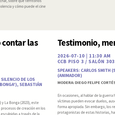
har, sobre qué territorios
violencia y cómo puede el cine
 contar las
Testimonio, me
2026-07-10 | 11:30 AM
CCB PISO 3 / SALÓN 303
SPEAKERS: CARLOS SMITH (
(ANIMADOR)
 SILENCIO DE LOS
MODERA: DIEGO FELIPE CORTÉ
 BONGA'), SEBASTIÁN
En ocasiones, al hablar de la guerra
víctimas pueden evocar duelos, ause
7) y La Bonga (2023), este
forma apropiada. Sin embargo, los re
 procesos de creación en los
protagonistas de estas historias, h
esculpidas a través de la