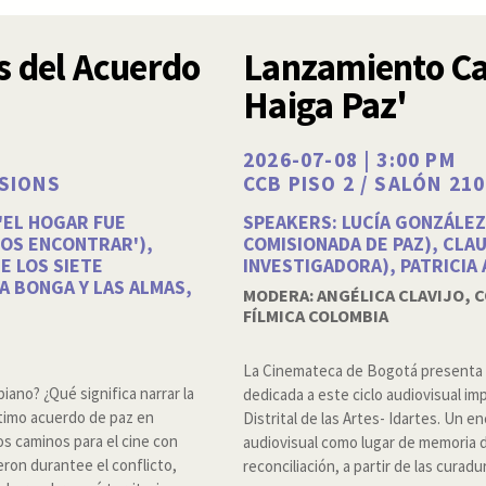
s del Acuerdo
Lanzamiento Ca
Haiga Paz'
2026-07-08 | 3:00 PM
SSIONS
CCB PISO 2 / SALÓN 210
'EL HOGAR FUE
SPEAKERS: LUCÍA GONZÁLEZ
MOS ENCONTRAR'),
COMISIONADA DE PAZ), CLA
E LOS SIETE
INVESTIGADORA), PATRICIA
A BONGA Y LAS ALMAS,
MODERA: ANGÉLICA CLAVIJO,
FÍLMICA COLOMBIA
La Cinemateca de Bogotá presenta e
iano? ¿Qué significa narrar la
dedicada a este ciclo audiovisual imp
ltimo acuerdo de paz en
Distrital de las Artes- Idartes. Un e
s caminos para el cine con
audiovisual como lugar de memoria del
eron durantee el conflicto,
reconciliación, a partir de las cura