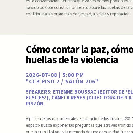
esta conversación señalará qué voces hemos podido escuc
ha sido posible construir un relato sobre las huellas de la 
contribuir a las promesas de verdad, justicia y reparación.
Cómo contar la paz, cómo
huellas de la violencia
2026-07-08 | 5:00 PM
"CCB PISO 2 / SALÓN 206"
SPEAKERS: ETIENNE BOUSSAC (EDITOR DE 'EL
FUSILES'), CANELA REYES (DIRECTORA DE 'LA
PINZÓN
A partir de los documentales El silencio de los fusiles (201
espacio busca exponer las preguntas que atravesaron dos
que la gran Historia y la memoria de una comunidad fueron 