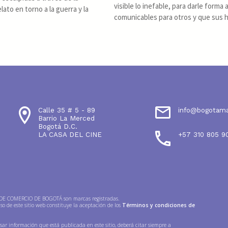
visible lo inefable, para darle form
ato en torno a la guerra y la
comunicables para otros y que sus hi
Calle 35 # 5 - 89
info@bogotam
Barrio La Merced
Bogotá D.C.
LA CASA DEL CINE
+57 310 805 9
 COMERCIO DE BOGOTÁ son marcas registradas.
so de este sitio web constituye la aceptación de los
Términos y condiciones de
usar información que está publicada en este sitio, deberá citar siempre a