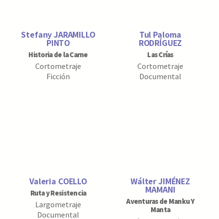
Stefany JARAMILLO
Tul Paloma
PINTO
RODRÍGUEZ
Historia de la Carne
Las Crías
Cortometraje
Cortometraje
Ficción
Documental
Valeria COELLO
Wálter JIMÉNEZ
MAMANI
Ruta y Resistencia
Aventuras de Manku Y
Largometraje
Manta
Documental