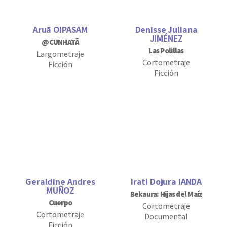
Aruã OIPASAM
Denisse Juliana
JIMÉNEZ
@CUNHATÃ
Las Polillas
Largometraje
Cortometraje
Ficción
Ficción
Geraldine Andres
Irati Dojura IANDA
MUÑOZ
Bekaura: Hijas del Maíz
Cuerpo
Cortometraje
Cortometraje
Documental
Ficción