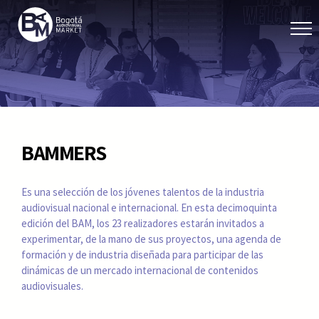
BAMMERS
Es una selección de los jóvenes talentos de la industria
audiovisual nacional e internacional. En esta decimoquinta
edición del BAM, los 23 realizadores estarán invitados a
experimentar, de la mano de sus proyectos, una agenda de
formación y de industria diseñada para participar de las
dinámicas de un mercado internacional de contenidos
audiovisuales.