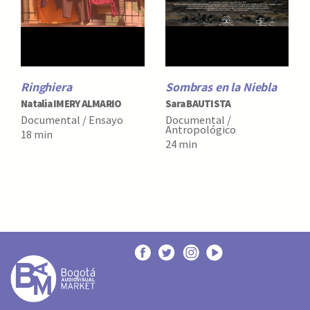
Ringhiera
Sombras en la Niebla
Natalia IMERY ALMARIO
Sara BAUTISTA
Documental / Ensayo
Documental /
Antropológico
18 min
24 min