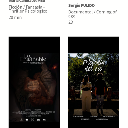
María Camila JAIMES
Sergio PULIDO
Ficción / Fantasía -
Thriller Psicológico
Documental / Coming of
age
20 min
23