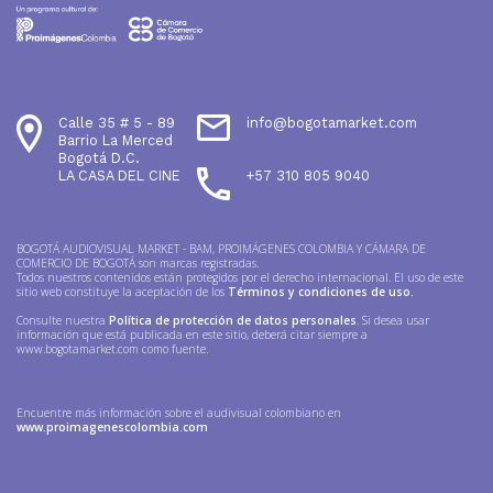
Calle 35 # 5 - 89
info@bogotamarket.com
Barrio La Merced
Bogotá D.C.
LA CASA DEL CINE
+57 310 805 9040
BOGOTÁ AUDIOVISUAL MARKET - BAM, PROIMÁGENES COLOMBIA Y CÁMARA DE
COMERCIO DE BOGOTÁ son marcas registradas.
Todos nuestros contenidos están protegidos por el derecho internacional. El uso de este
sitio web constituye la aceptación de los
Términos y condiciones de uso.
Consulte nuestra
Política de protección de datos personales
. Si desea usar
información que está publicada en este sitio, deberá citar siempre a
www.bogotamarket.com como fuente.
Encuentre más información sobre el audivisual colombiano en
www.proimagenescolombia.com